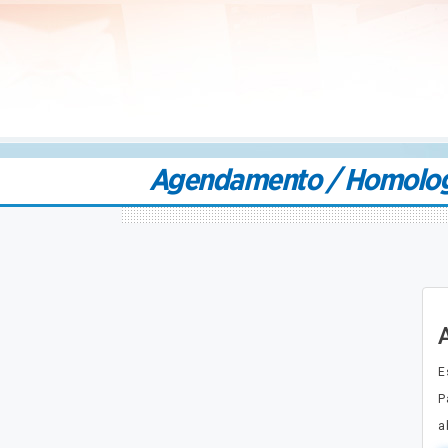
Agendamento / Homolo
E
P
a